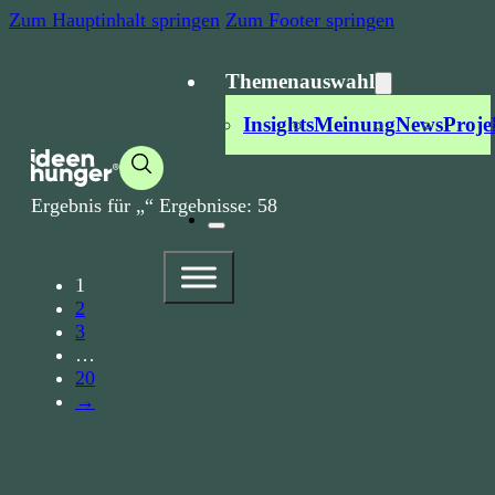
Zum Hauptinhalt springen
Zum Footer springen
Themenauswahl
Insights
Meinung
News
Proje
Ergebnis für „
“ Ergebnisse:
58
1
2
3
…
20
→