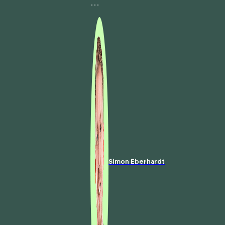
…
Simon Eberhardt