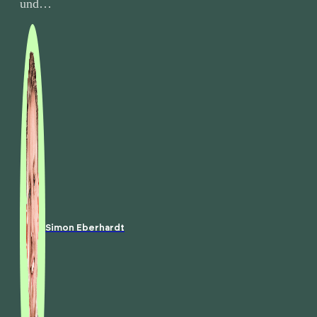
und…
Simon Eberhardt