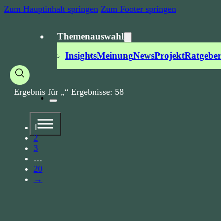
Zum Hauptinhalt springen
Zum Footer springen
Themenauswahl
Insights
Meinung
News
Projekt
Ratgebe
Ergebnis für „
“ Ergebnisse:
58
1
2
3
…
20
→