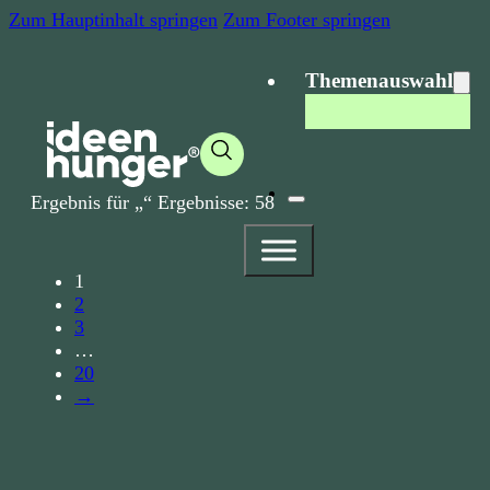
Zum Hauptinhalt springen
Zum Footer springen
Themenauswahl
Ergebnis für „
“ Ergebnisse:
58
1
2
3
…
20
→