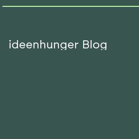
ideenhunger Blog
Wissen ist wertvoller, wenn es geteilt wird
Alle Beiträge
Mehr laden